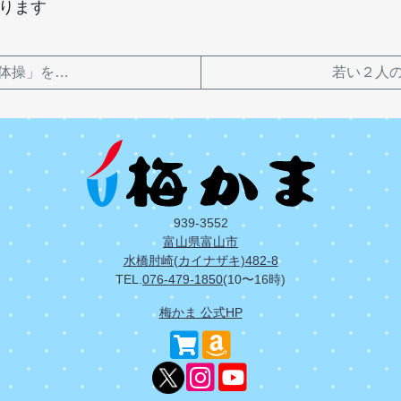
おります
体操」を…
若い２人
939-3552
富山県富山市
水橋肘崎(カイナザキ)482-8
TEL.
076-479-1850
(10〜16時)
梅かま 公式HP