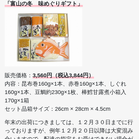
「富山の冬 味めぐりギフト」
販売価格：
3,560円（税込3,844円）
内容：昆布巻160g×1本、赤巻160g×1本、しぐれ
160g×1本、豆鯛約230g×1枚、棒鱈甘露煮小箱入
170g×1箱
セット品箱サイズ：26cm × 28cm × 4.5cm
年末の出荷につきましては、１２月３０日までに行
っておりますが、例年１２月２０日以降は大変混み