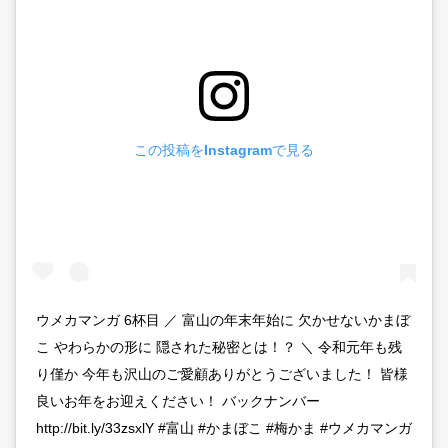
この投稿をInstagramで見る
ウメカマンガ 6杯目 ／ 富山の年末年始に 欠かせないかまぼ
こ やわらかの形に 隠された秘密とは！？ ＼ 令和元年も残
り僅か 今年も沢山のご愛顧ありがとうございました！ 皆様
良いお年をお迎えください！ バックナンバー
http://bit.ly/33zsxlY #富山 #かまぼこ #梅かま #ウメカマンガ