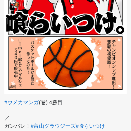
#ウメカマンガ
(巻) 4勝目
／
ガンバレ！
#富山グラウジーズ
#喰らいつけ