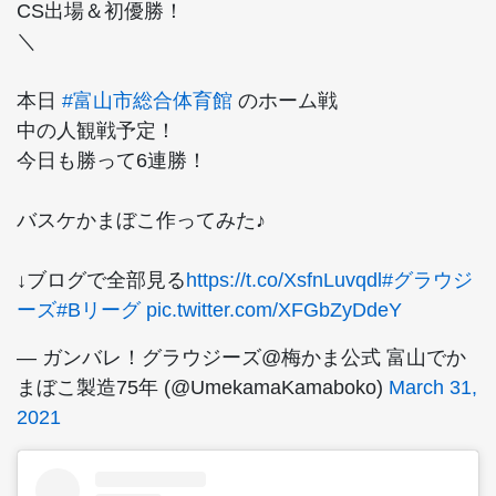
CS出場＆初優勝！
＼
本日
#富山市総合体育館
のホーム戦
中の人観戦予定！
今日も勝って6連勝！
バスケかまぼこ作ってみた♪
↓ブログで全部見る
https://t.co/XsfnLuvqdl
#グラウジ
ーズ
#Bリーグ
pic.twitter.com/XFGbZyDdeY
— ガンバレ！グラウジーズ@梅かま公式 富山でか
まぼこ製造75年 (@UmekamaKamaboko)
March 31,
2021