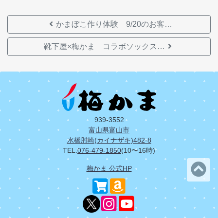
かまぼこ作り体験 9/20のお客…
靴下屋×梅かま コラボソックス…
939-3552
富山県富山市
水橋肘崎(カイナザキ)482-8
TEL.
076-479-1850
(10〜16時)
梅かま 公式HP