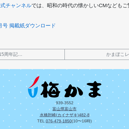
ま公式チャンネル
では、昭和の時代の懐かしいCMなどもご
0月号 掲載紙ダウンロード
15周年記…
かまぼこレ
939-3552
富山県富山市
水橋肘崎(カイナザキ)482-8
TEL.
076-479-1850
(10〜16時)