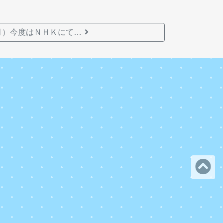
月）今度はＮＨＫにて…