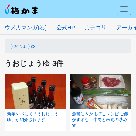
ウメカマンガ(巻)
公式HP
カテゴリ
アーカ
うおじょうゆ
うおじょうゆ 3件
新年NHKにて「うおじょう
魚醤油＆かまぼこレシピ ご飯
ゆ」が紹介されます
がすすむ！牛肉と春雨の炒め
物